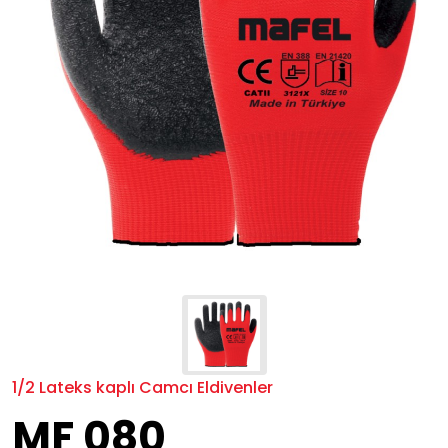
1/2 Lateks kaplı Camcı Eldivenler
MF 080