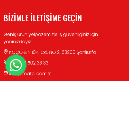
BİZİMLE İLETİŞİME GEÇİN
Geniş ürün yelpazemizle iş güvenliğiniz için
yanınızdayız
KOÇÖREN 104. Cd. NO 2, 63200 Şanlıurfa
+90 414 502 33 33
info@mafel.com.tr
HIZLI LİNK
Hakkımızda
Ürünler