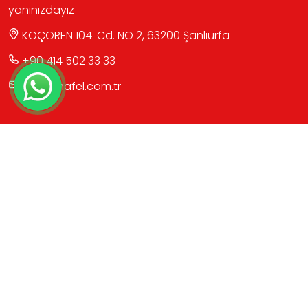
yanınızdayız
KOÇÖREN 104. Cd. NO 2, 63200 Şanlıurfa
+90 414 502 33 33
info@mafel.com.tr
HIZLI LİNK
Hakkımızda
Ürünler
Sektörler
Sosyal Medya
Katalog