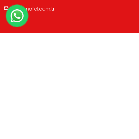
info@mafel.com.tr
HIZLI LİNK
Hakkımızda
Ürünler
Sektörler
Sosyal Medya
Katalog
Galeri